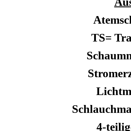
Aus
Atemsch
TS= Tra
Schaummi
Stromer
Lichtm
Schlauchmat
4-teili