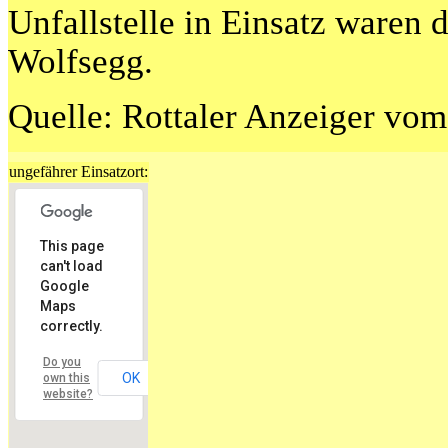
Unfallstelle in Einsatz waren
Wolfsegg.
Quelle: Rottaler Anzeiger vom
ungefährer Einsatzort:
This page
can't load
Google
Maps
correctly.
Do you
OK
own this
website?