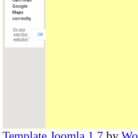
can't load
Google
Maps
correctly.
Do you
OK
own this
website?
Template Joomla 1.7
by
Wor