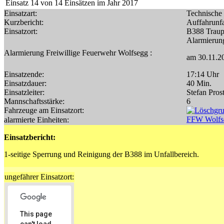
Einsatz 14 von 14 Einsätzen im Jahr 2017
Einsatzart:
Technische 
Kurzbericht:
Auffahrunf
Einsatzort:
B388 Traup
Alarmierun
Alarmierung
Freiwillige Feuerwehr Wolfsegg
:
am 30.11.2
Einsatzende:
17:14 Uhr
Einsatzdauer:
40 Min.
Einsatzleiter:
Stefan Pros
Mannschaftsstärke:
6
Fahrzeuge am Einsatzort:
FFW Wolfs
alarmierte Einheiten:
Einsatzbericht:
1-seitige Sperrung und Reinigung der B388 im Unfallbereich.
ungefährer Einsatzort:
This page